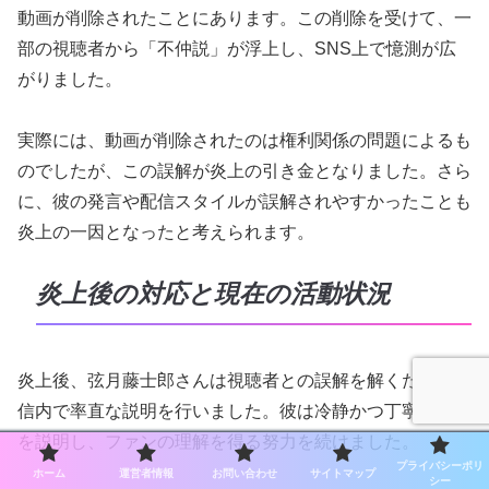
動画が削除されたことにあります。この削除を受けて、一
部の視聴者から「不仲説」が浮上し、SNS上で憶測が広
がりました。
実際には、動画が削除されたのは権利関係の問題によるも
のでしたが、この誤解が炎上の引き金となりました。さら
に、彼の発言や配信スタイルが誤解されやすかったことも
炎上の一因となったと考えられます。
炎上後の対応と現在の活動状況
炎上後、弦月藤士郎さんは視聴者との誤解を解くために配
信内で率直な説明を行いました。彼は冷静かつ丁寧に事情
を説明し、ファンの理解を得る努力を続けました。
プライバシーポリ
ホーム
運営者情報
お問い合わせ
サイトマップ
シー