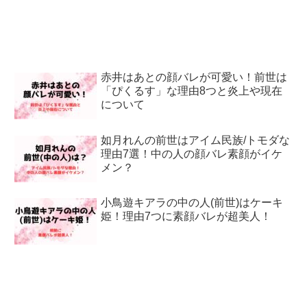
赤井はあとの顔バレが可愛い！前世は
「ぴくるす」な理由8つと炎上や現在
について
如月れんの前世はアイム民族/トモダな
理由7選！中の人の顔バレ素顔がイケ
メン？
小鳥遊キアラの中の人(前世)はケーキ
姫！理由7つに素顔バレが超美人！