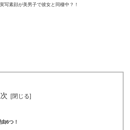
！実写素顔が美男子で彼女と同棲中？！
目次
理由6つ！