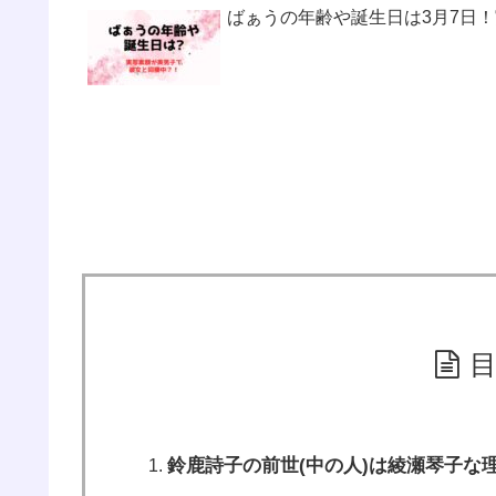
ばぁうの年齢や誕生日は3月7日
鈴鹿詩子の前世(中の人)は綾瀬琴子な