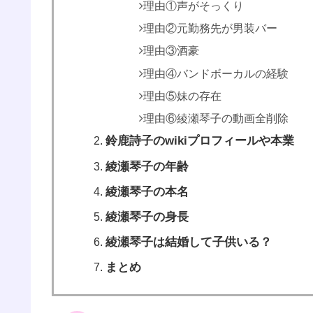
理由①声がそっくり
理由②元勤務先が男装バー
理由③酒豪
理由④バンドボーカルの経験
理由⑤妹の存在
理由⑥綾瀬琴子の動画全削除
鈴鹿詩子のwikiプロフィールや本業
綾瀬琴子の年齢
綾瀬琴子の本名
綾瀬琴子の身長
綾瀬琴子は結婚して子供いる？
まとめ