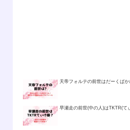
天帝フォルテの前世はだーくぱかぴ
早瀬走の前世(中の人)はTKTR(