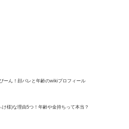
ーん！顔バレと年齢のwikiプロフィール
てぃけ様)な理由5つ！年齢や金持ちって本当？