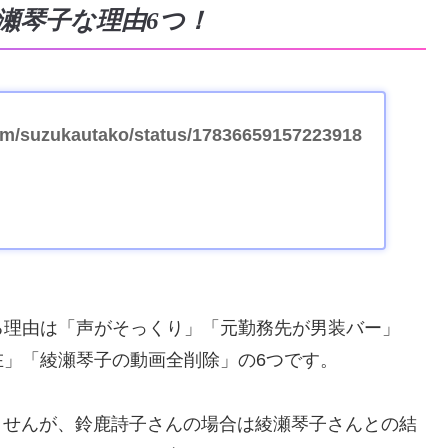
綾瀬琴子な理由6つ！
.com/suzukautako/status/17836659157223918
る理由は「声がそっくり」「元勤務先が男装バー」
」「綾瀬琴子の動画全削除」の6つです。
りませんが、鈴鹿詩子さんの場合は綾瀬琴子さんとの結