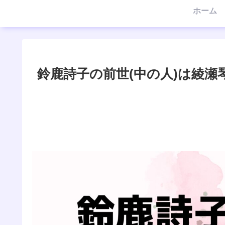
ホーム
鈴鹿詩子の前世(中の人)は綾瀬