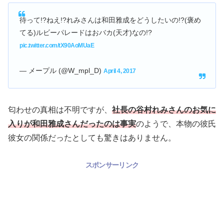
待って!?ねえ!?れみさんは和田雅成をどうしたいの!?(褒め
てる)ルビーパレードはおバカ(天才)なの!?
pic.twitter.com/tX90AoMUaE
— メープル (@W_mpl_D)
April 4, 2017
匂わせの真相は不明ですが、
社長の谷村れみさんのお気に
入りが和田雅成さんだったのは事実
のようで、本物の彼氏
彼女の関係だったとしても驚きはありません。
スポンサーリンク