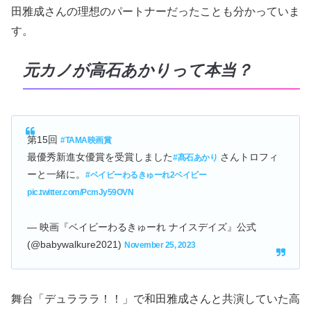
田雅成さんの理想のパートナーだったことも分かっていま
す。
元カノが高石あかりって本当？
第15回
#TAMA映画賞
最優秀新進女優賞を受賞しました
さんトロフィ
#髙石あかり
ーと一緒に。
#ベイビーわるきゅーれ2ベイビー
pic.twitter.com/PcmJy59OVN
— 映画『ベイビーわるきゅーれ ナイスデイズ』公式
(@babywalkure2021)
November 25, 2023
舞台「デュラララ！！」で和田雅成さんと共演していた高