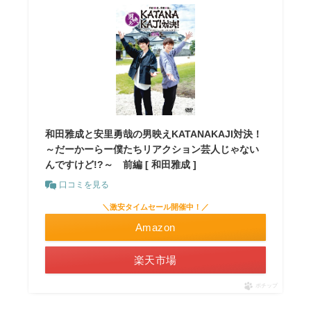
和田雅成と安里勇哉の男映えKATANAKAJI対決！
～だーかーらー僕たちリアクション芸人じゃない
んですけど!?～ 前編 [ 和田雅成 ]
口コミを見る
＼激安タイムセール開催中！／
Amazon
楽天市場
ポチップ