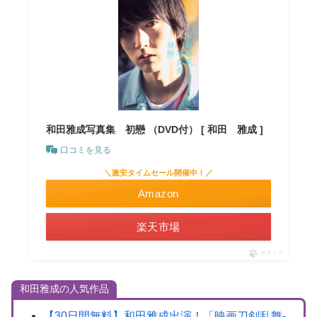
和田雅成写真集 初戀 （DVD付） [ 和田 雅成 ]
口コミを見る
＼激安タイムセール開催中！／
Amazon
楽天市場
ポチップ
和田雅成の人気作品
【30日間無料】和田雅成出演！「映画刀剣乱舞-