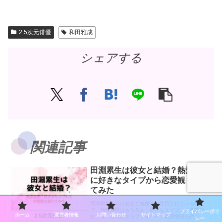
2.5次元俳優
和田雅成
シェアする
関連記事
田淵累生は彼女と結婚？熱愛遍歴
に好きなタイプから恋愛観も調べ
てみた
田淵累生さんは彼女と結婚？と注目されているの
で、熱愛遍歴はもちろん、好きなタイプから恋愛観
プライバシーポリ
ホーム
運営者情報
お問い合わせ
サイトマップ
2.5次元俳優
まで様々な角度からプライベート最新情報を調べて
シー