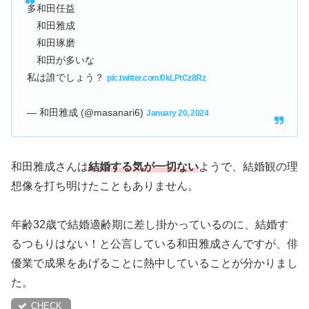
多和田任益
和田雅成
和田琢磨
和田が多いな
私は誰でしょう？
pic.twitter.com/0kLPtCz8Rz
— 和田雅成 (@masanari6)
January 20, 2024
和田雅成さんは
結婚する気が一切ない
ようで、結婚観の理
想像を打ち明けたこともありません。
年齢32歳で結婚適齢期に差し掛かっているのに、結婚す
るつもりはない！と公言している和田雅成さんですが、俳
優業で成果をあげることに熱中していることが分かりまし
た。