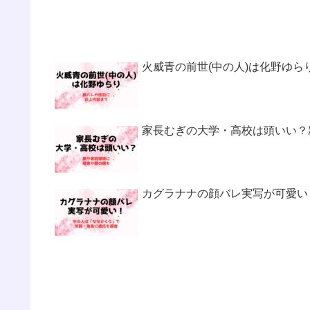
火威青の前世(中の人)は化野ゆ
家長むぎの大学・高校は頭いい？
カグラナナの顔バレ実写が可愛い