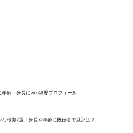
に年齢・身長にwiki経歴プロフィール
アンな根拠7選！身長や年齢に既婚者で旦那は？