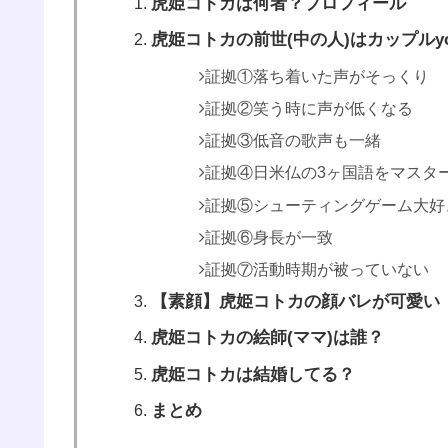
虎姫コトカは何者？プロフィール
虎姫コトカの前世(中の人)はカップルy
証拠①落ち着いた声がそっくり
証拠②笑う時に声が低くなる
証拠③低音の歌声も一緒
証拠④日米仏の3ヶ国語をマスタ
証拠⑤シューティングゲーム大好
証拠⑥身長が一致
証拠⑦活動時期が被っていない
【素顔】虎姫コトカの顔バレが可愛い
虎姫コトカの絵師(ママ)は誰？
虎姫コトカは結婚してる？
まとめ