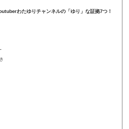
outuberわたゆりチャンネルの「ゆり」な証拠7つ！
ー
き