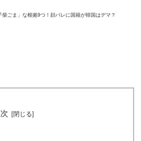
御子柴ごま」な根拠9つ！顔バレに国籍が韓国はデマ？
目次